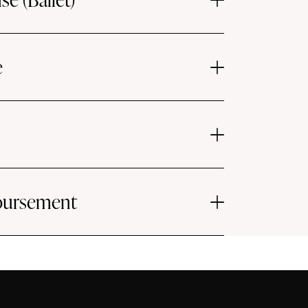
e
boursement