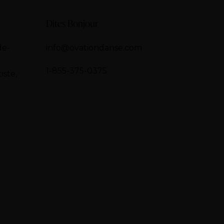
Dites Bonjour
de-
info@ovationdanse.com
1-855-375-0375
iste,