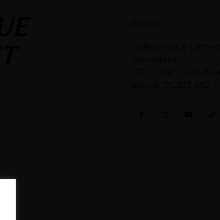
UE
Adresse
T
Collège-Notre-Dame-
l’Assomption
​225 — Saint-Jean-Bapt
Nicolet, QC, J3T 0A2