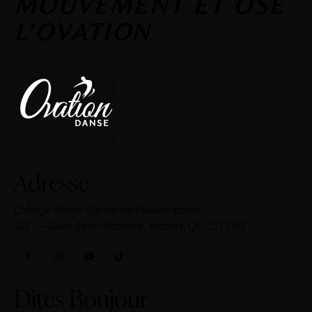
MOUVEMENT ET OSE
L’OVATION
Adresse
Collège-Notre-Dame-de-l’Assomption
​225 — Saint-Jean-Baptiste, Nicolet, QC, J3T 0A2
Dites Bonjour