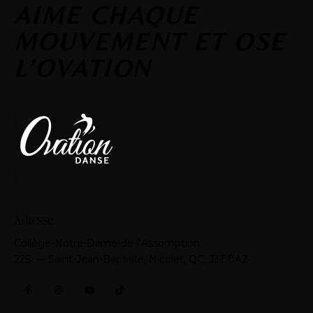
AIME CHAQUE
MOUVEMENT ET OSE
L’OVATION
Adresse
Collège-Notre-Dame-de-l’Assomption
​225 — Saint-Jean-Baptiste, Nicolet, QC, J3T 0A2